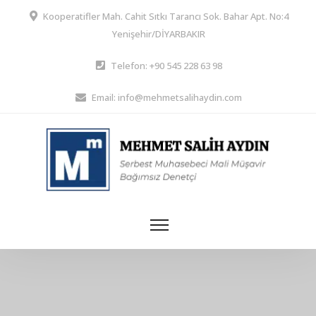
Kooperatifler Mah. Cahit Sıtkı Tarancı Sok. Bahar Apt. No:4
Yenişehir/DİYARBAKIR
Telefon: +90 545 228 63 98
Email: info@mehmetsalihaydin.com